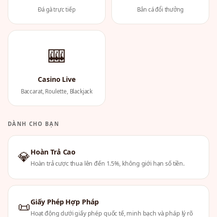
Đá gà trực tiếp
Bắn cá đổi thưởng
🎰
Casino Live
Baccarat, Roulette, Blackjack
DÀNH CHO BẠN
Hoàn Trả Cao
💎
Hoàn trả cược thua lên đến 1.5%, không giới hạn số tiền.
Giấy Phép Hợp Pháp
📜
Hoạt động dưới giấy phép quốc tế, minh bạch và pháp lý rõ