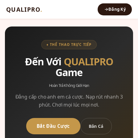
QUALIPRO
.
Đăng Ký
♦ THỂ THAO TRỰC TIẾP
Đến Với
QUALIPRO
Game
Hoàn Trả Không Giới Hạn
Đẳng cấp cho anh em cá cược. Nạp rút nhanh 3
phút. Chơi mọi lúc mọi nơi.
Bắt Đầu Cược
Bắn Cá