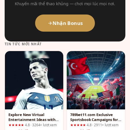
Khuyến mãi thể thao khủng — chơi mọi lúc mọi nơi.
Nhận Bonus
TIN TỨC MỚI NHẤT
Explore New Virtual
789bet11.com Exclusive
Entertainment Ideas with
Sportsbook Campaigns for
cm88.dad: A UX-Focused
Loyal Bettors: A Risk-First
★★★★★
4.8 · 3264+ lượt xem
★★★★★
4.8 · 2911+ lượt xem
Review of What to Verify
Review