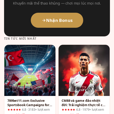
Khuyến mãi thể thao khủng — chơi mọi lúc mọi nơi.
Nhận Bonus
TIN TỨC MỚI NHẤT
789bet11.com Exclusive
CM88 và game đảo nhiệt
Sportsbook Campaigns for
đới: Trải nghiệm thực tế của
Loyal Bettors: A Risk-First
người dùng từ lúc truy cập
★★★★★
4.8 · 3183+ lượt xem
★★★★★
4.8 · 1979+ lượt xem
Review
đến khi rời bàn chơi