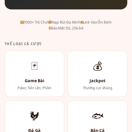
🎰
1000+ Trò Chơi
🏦
Nạp Rút Đa Kênh
🌐
Link Vào Ổn Định
🔒
Bảo Mật SSL 256-bit
THỂ LOẠI CÁ CƯỢC
🃏
💰
Game Bài
Jackpot
Poker, Tiến Lên, Phỏm
Thưởng cực khủng
🐓
🐟
Đá Gà
Bắn Cá