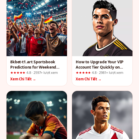
8kbet-t1.art Sportsbook
How to Upgrade Your VIP
Predictions for Weekend
Account Tier Quickly on
Football: A UX Review of
x88.cheap: A UX Analysis of
★★★★★
4.8 · 2597+ lượt xem
★★★★★
4.8 · 2981+ lượt xem
Who Benefits and Who
Who Benefits and Who
Xem Chi Tiết →
Xem Chi Tiết →
Should Stay Away
Doesn’t