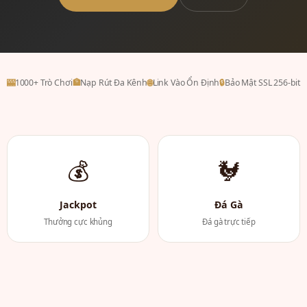
🎰
1000+ Trò Chơi
🏦
Nạp Rút Đa Kênh
🌐
Link Vào Ổn Định
🔒
Bảo Mật SSL 256-bit
💰
🐓
Jackpot
Đá Gà
Thưởng cực khủng
Đá gà trực tiếp