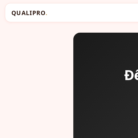
QUALIPRO
.
Đ