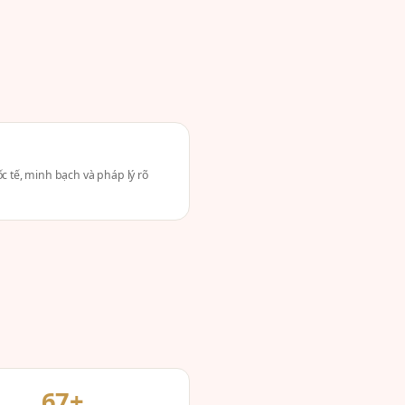
 tế, minh bạch và pháp lý rõ
67+