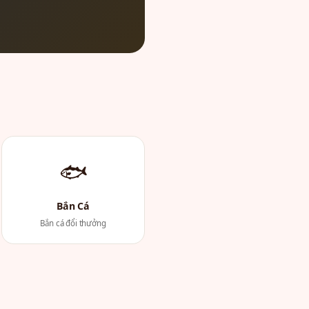
🐟
Bắn Cá
Bắn cá đổi thưởng