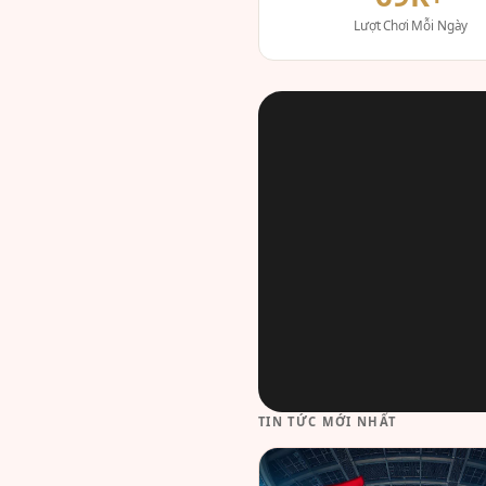
Lượt Chơi Mỗi Ngày
TIN TỨC MỚI NHẤT