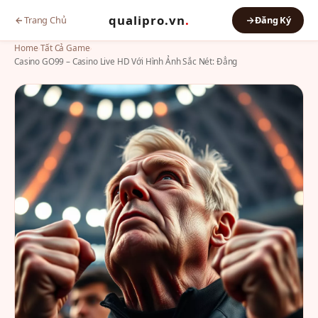
qualipro.vn
.
Trang Chủ
Đăng Ký
Home
›
Tất Cả Game
›
Casino GO99 – Casino Live HD Với Hình Ảnh Sắc Nét: Đẳng