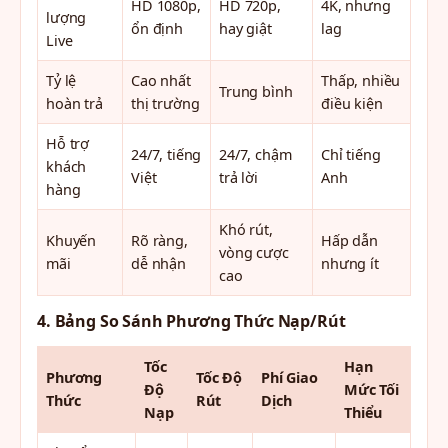
HD 1080p,
HD 720p,
4K, nhưng
lượng
ổn định
hay giật
lag
Live
Tỷ lệ
Cao nhất
Thấp, nhiều
Trung bình
hoàn trả
thị trường
điều kiện
Hỗ trợ
24/7, tiếng
24/7, chậm
Chỉ tiếng
khách
Việt
trả lời
Anh
hàng
Khó rút,
Khuyến
Rõ ràng,
Hấp dẫn
vòng cược
mãi
dễ nhận
nhưng ít
cao
4. Bảng So Sánh Phương Thức Nạp/Rút
Tốc
Hạn
Phương
Tốc Độ
Phí Giao
Độ
Mức Tối
Thức
Rút
Dịch
Nạp
Thiểu