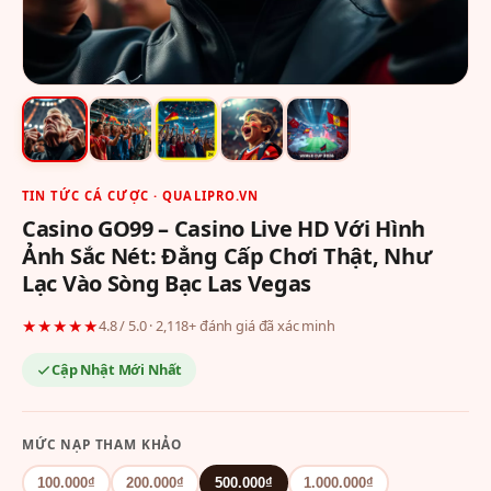
TIN TỨC CÁ CƯỢC · QUALIPRO.VN
Casino GO99 – Casino Live HD Với Hình
Ảnh Sắc Nét: Đẳng Cấp Chơi Thật, Như
Lạc Vào Sòng Bạc Las Vegas
★★★★★
4.8 / 5.0 · 2,118+ đánh giá đã xác minh
Cập Nhật Mới Nhất
MỨC NẠP THAM KHẢO
100.000₫
200.000₫
500.000₫
1.000.000₫