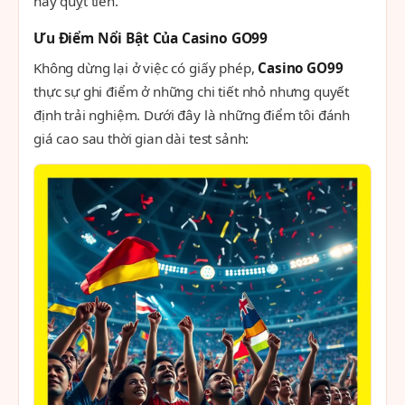
hay quỵt tiền.
Ưu Điểm Nổi Bật Của Casino GO99
Không dừng lại ở việc có giấy phép,
Casino GO99
thực sự ghi điểm ở những chi tiết nhỏ nhưng quyết
định trải nghiệm. Dưới đây là những điểm tôi đánh
giá cao sau thời gian dài test sảnh: