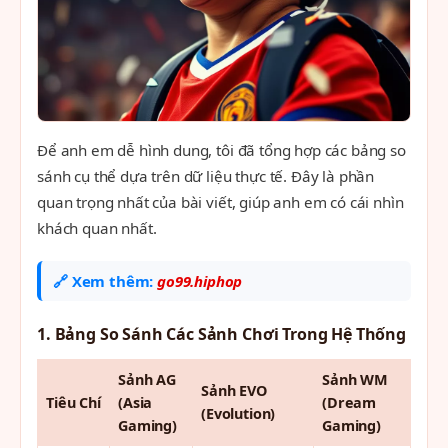
Để anh em dễ hình dung, tôi đã tổng hợp các bảng so
sánh cụ thể dựa trên dữ liệu thực tế. Đây là phần
quan trọng nhất của bài viết, giúp anh em có cái nhìn
khách quan nhất.
🔗 Xem thêm:
go99.hiphop
1. Bảng So Sánh Các Sảnh Chơi Trong Hệ Thống
Sảnh AG
Sảnh WM
Sảnh EVO
Tiêu Chí
(Asia
(Dream
(Evolution)
Gaming)
Gaming)