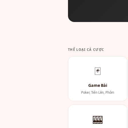
THỂ LOẠI CÁ CƯỢC
🃏
Game Bài
Poker, Tiến Lên, Phỏm
🎰