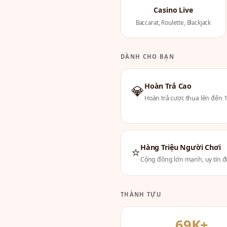
Casino Live
Baccarat, Roulette, Blackjack
DÀNH CHO BẠN
Hoàn Trả Cao
💎
Hoàn trả cược thua lên đến 1
Hàng Triệu Người Chơi
⭐
Cộng đồng lớn mạnh, uy tín 
THÀNH TỰU
69K+