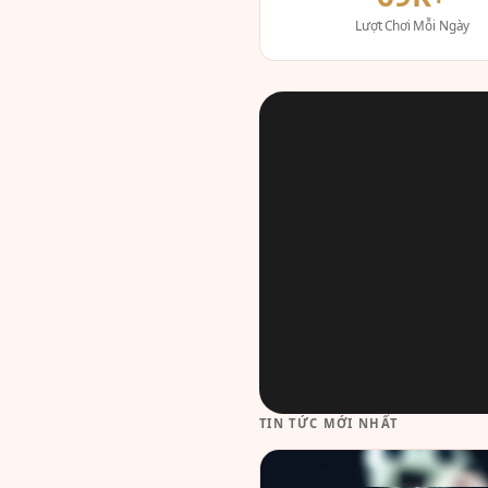
Lượt Chơi Mỗi Ngày
TIN TỨC MỚI NHẤT