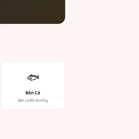
🐟
Bắn Cá
Bắn cá đổi thưởng