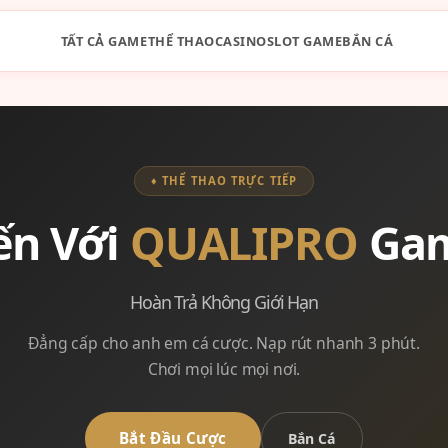
TẤT CẢ GAME
THỂ THAO
CASINO
SLOT GAME
BẮN CÁ
♦ THỂ THAO TRỰC TIẾP
ến Với
QUALIPRO
Ga
Hoàn Trả Không Giới Hạn
Đẳng cấp cho anh em cá cược. Nạp rút nhanh 3 phút.
Chơi mọi lúc mọi nơi.
Bắt Đầu Cược
Bắn Cá