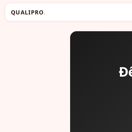
QUALIPRO
.
Đ