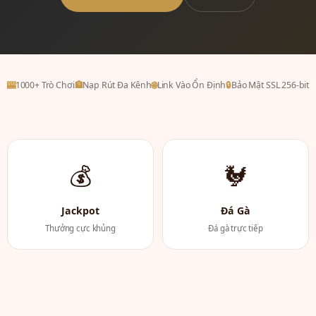
🎰
1000+ Trò Chơi
🏦
Nạp Rút Đa Kênh
🌐
Link Vào Ổn Định
🔒
Bảo Mật SSL 256-bit
💰
🐓
Jackpot
Đá Gà
Thưởng cực khủng
Đá gà trực tiếp