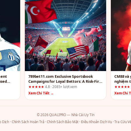
ment
789bet11.com Exclusive Sportsbook
CM88 và 
used
Campaigns for Loyal Bettors: A Risk-First
nghiệm t
 You Play
Review
truy cập 
★★★★★
4.8 · 2085+ lượt xem
★★★★
Xem Chi Tiết →
Xem Chi T
© 2026 QUALIPRO — Nhà Cái Uy Tín
o Dịch
·
Chính Sách Hoàn Trả
·
Chính Sách Bảo Mật
·
Điều Khoản Dịch Vụ
·
Tra Cứu V