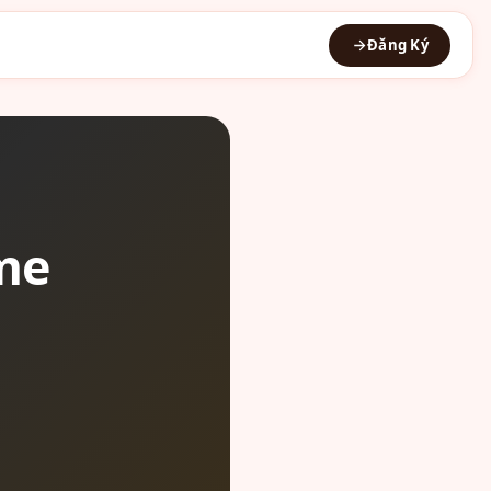
Đăng Ký
me