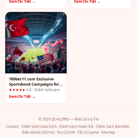
Xem Chi Tiết →
Xem Chi Tiết →
Before You Play
789bet11.com Exclusive
Sportsbook Campaigns for
Loyal Bettors: A Risk-First
★★★★★
4.8 · 3244+ lượt xem
Review
Xem Chi Tiết →
© 2026 QUALIPRO — Nhà Cái Uy Tín
Contact
·
Chính Sách Giao Dịch
·
Chính Sách Hoàn Trả
·
Chính Sách Bảo Mật
·
Điều Khoản Dịch Vụ
·
Tra Cứu Vé
·
Tất Cả Game
·
Sitemap