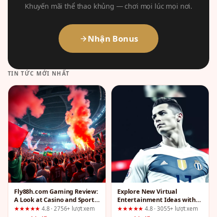
Khuyến mãi thể thao khủng — chơi mọi lúc mọi nơi.
Nhận Bonus
TIN TỨC MỚI NHẤT
Fly88h.com Gaming Review:
Explore New Virtual
A Look at Casino and Sports
Entertainment Ideas with
Categories
cm88.dad: A UX-Focused
★★★★★
4.8 · 2756+ lượt xem
★★★★★
4.8 · 3055+ lượt xem
Review of What to Verify