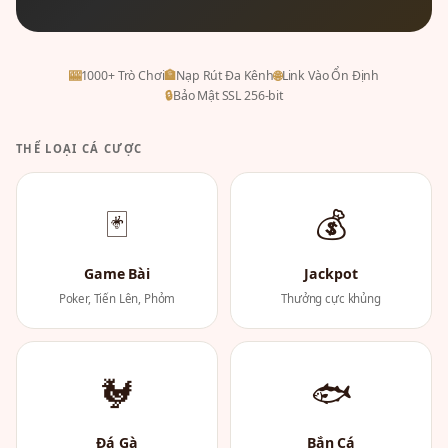
🎰
1000+ Trò Chơi
🏦
Nạp Rút Đa Kênh
🌐
Link Vào Ổn Định
🔒
Bảo Mật SSL 256-bit
THỂ LOẠI CÁ CƯỢC
🃏
💰
Game Bài
Jackpot
Poker, Tiến Lên, Phỏm
Thưởng cực khủng
🐓
🐟
Đá Gà
Bắn Cá