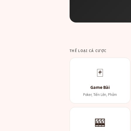
THỂ LOẠI CÁ CƯỢC
🃏
Game Bài
Poker, Tiến Lên, Phỏm
🎰