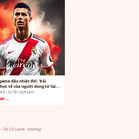
game đảo nhiệt đới: Trải
hực tế của người dùng từ lúc
đến khi rời bàn chơi
★
4.8 · 3278+ lượt xem
iết →
é
·
Tất Cả Game
·
Sitemap