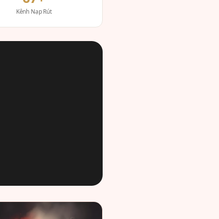
Kênh Nạp Rút