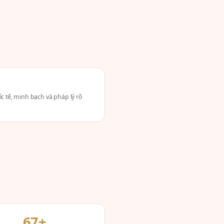
 tế, minh bạch và pháp lý rõ
67+