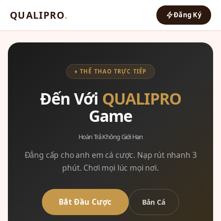
QUALIPRO
.
Đăng Ký
♦ THỂ THAO TRỰC TIẾP
Đến Với
QUALIPRO
Game
Hoàn Trả Không Giới Hạn
Đẳng cấp cho anh em cá cược. Nạp rút nhanh 3
phút. Chơi mọi lúc mọi nơi.
Bắt Đầu Cược
Bắn Cá