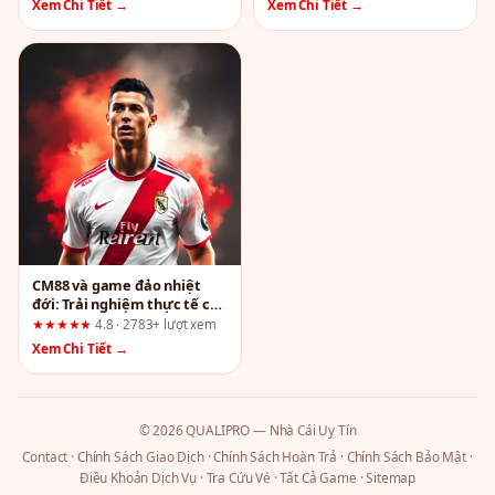
Xem Chi Tiết →
Xem Chi Tiết →
Before You Play
CM88 và game đảo nhiệt
đới: Trải nghiệm thực tế của
người dùng từ lúc truy cập
★★★★★
4.8 · 2783+ lượt xem
đến khi rời bàn chơi
Xem Chi Tiết →
© 2026 QUALIPRO — Nhà Cái Uy Tín
Contact
·
Chính Sách Giao Dịch
·
Chính Sách Hoàn Trả
·
Chính Sách Bảo Mật
·
Điều Khoản Dịch Vụ
·
Tra Cứu Vé
·
Tất Cả Game
·
Sitemap