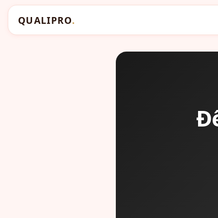
QUALIPRO
.
Đ