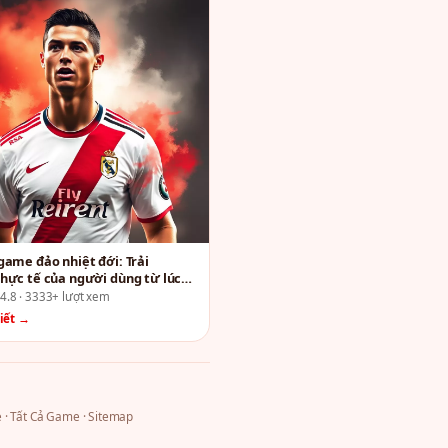
game đảo nhiệt đới: Trải
hực tế của người dùng từ lúc
đến khi rời bàn chơi
★
4.8 · 3333+ lượt xem
iết →
é
·
Tất Cả Game
·
Sitemap