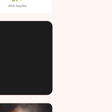
Kênh Nạp Rút