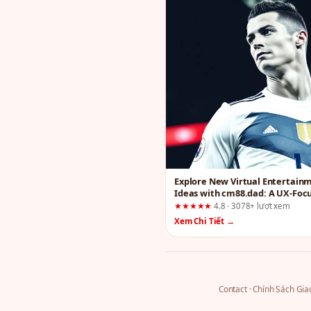
Explore New Virtual Entertain
Ideas with cm88.dad: A UX-Foc
Review of What to Verify Before
★★★★★
4.8 · 3078+ lượt xem
Xem Chi Tiết →
Contact
·
Chính Sách Gia