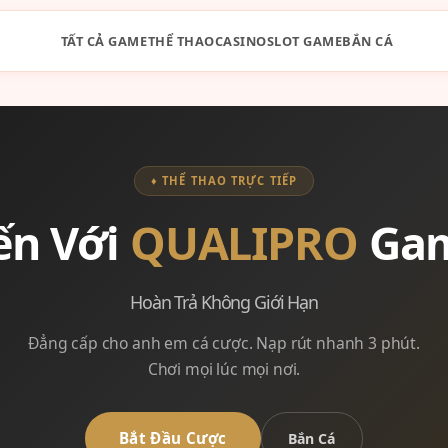
TẤT CẢ GAME
THỂ THAO
CASINO
SLOT GAME
BẮN CÁ
♦ THỂ THAO TRỰC TIẾP
ến Với
QUALIPRO
Ga
Hoàn Trả Không Giới Hạn
Đẳng cấp cho anh em cá cược. Nạp rút nhanh 3 phút.
Chơi mọi lúc mọi nơi.
Bắt Đầu Cược
Bắn Cá