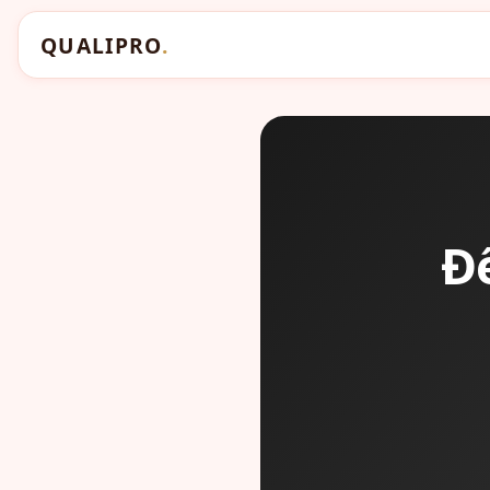
QUALIPRO
.
Đ