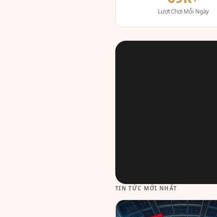
Lượt Chơi Mỗi Ngày
TIN TỨC MỚI NHẤT