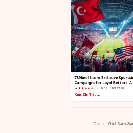
789bet11.com Exclusive Sports
Campaigns for Loyal Bettors: A 
Review
★★★★★
4.8 · 1823+ lượt xem
Xem Chi Tiết →
Contact
·
Chính Sách Gia