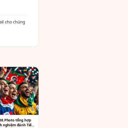
ail cho chúng
8.Photo tổng hợp
h nghiệm đánh Tiến