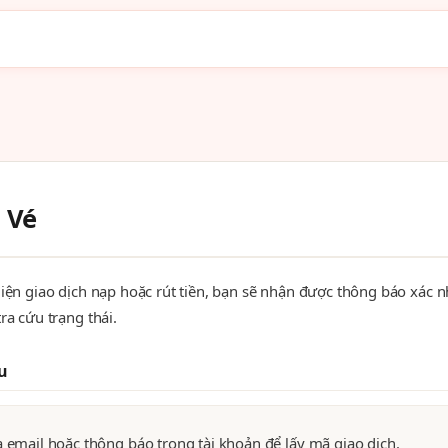
 Vé
hiện giao dịch nạp hoặc rút tiền, bạn sẽ nhận được thông báo xác
ra cứu trạng thái.
u
a email hoặc thông báo trong tài khoản để lấy mã giao dịch.