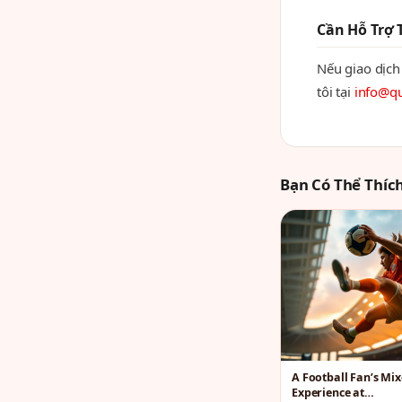
Cần Hỗ Trợ
Nếu giao dịch
tôi tại
info@qu
Bạn Có Thể Thíc
A Football Fan’s Mi
Experience at