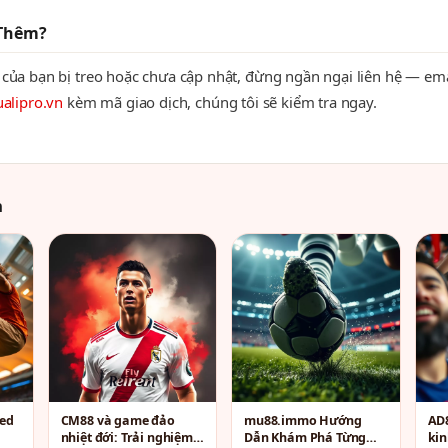
 Thêm?
 của bạn bị treo hoặc chưa cập nhật, đừng ngần ngại liên hệ — em
alipro.vn
kèm mã giao dịch, chúng tôi sẽ kiểm tra ngay.
h
xed
CM88 và game đảo
mu88.immo Hướng
AD8
nhiệt đới: Trải nghiệm
Dẫn Khám Phá Từng
kin