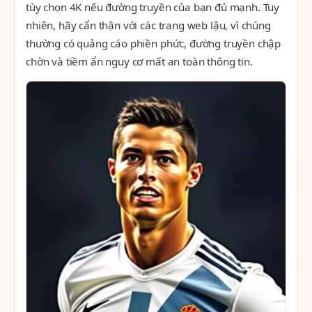
tùy chọn 4K nếu đường truyền của bạn đủ mạnh. Tuy
nhiên, hãy cẩn thận với các trang web lậu, vì chúng
thường có quảng cáo phiền phức, đường truyền chập
chờn và tiềm ẩn nguy cơ mất an toàn thông tin.