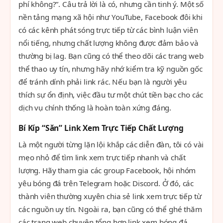
phí không?”. Câu trả lời là có, nhưng cần tinh ý. Một số
nền tảng mạng xã hội như YouTube, Facebook đôi khi
có các kênh phát sóng trực tiếp từ các bình luận viên
nổi tiếng, nhưng chất lượng không được đảm bảo và
thường bị lag. Bạn cũng có thể theo dõi các trang web
thể thao uy tín, nhưng hãy nhớ kiểm tra kỹ nguồn gốc
để tránh dính phải link rác. Nếu bạn là người yêu
thích sự ổn định, việc đầu tư một chút tiền bạc cho các
dịch vụ chính thống là hoàn toàn xứng đáng.
Bí Kíp “Săn” Link Xem Trực Tiếp Chất Lượng
Là một người từng lặn lội khắp các diễn đàn, tôi có vài
mẹo nhỏ để tìm link xem trực tiếp nhanh và chất
lượng. Hãy tham gia các group Facebook, hội nhóm
yêu bóng đá trên Telegram hoặc Discord. Ở đó, các
thành viên thường xuyên chia sẻ link xem trực tiếp từ
các nguồn uy tín. Ngoài ra, bạn cũng có thể ghé thăm
các trang web chuyên tổng hợp link xem bóng đá,