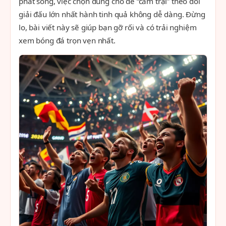
phát sóng, việc chọn đúng chỗ để “cắm trại” theo dõi
giải đấu lớn nhất hành tinh quả không dễ dàng. Đừng
lo, bài viết này sẽ giúp bạn gỡ rối và có trải nghiệm
xem bóng đá trọn vẹn nhất.