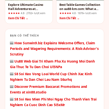
Explore Ultimate Casino
Best Table Games Collection
Hall Adventures at
on uu88-km.com: What a
s666t5.net
Risk-Management Advisor
★★★★★
4.8 · 2702+ lượt xem
★★★★★
4.8 · 1876+ lượt xem
Checks First
Xem Chi Tiết →
Xem Chi Tiết →
BẠN CÓ THỂ THÍCH
🎰
How Sunwin9.biz Explains Welcome Offers, Claim
Periods and Wagering Requirements: A Risk-Advisor's
Scrutiny
🎰
Uu88 Web Giai Tri Kham Pha Xu Huong Moi Danh
Gia Thuc Te Tu Dan Choi Ul5NPa
🎰
S8 Soi Keo Vong Loai World Cup Chinh Xac Kinh
Nghiem Tu Dan Choi Lau Nam S6urhq
🎰
Discover Premium Baccarat Promotions and
Events at xin88.studio
🎰
S8 Soi Keo Mien Phi Moi Ngay Cho Thanh Vien Trai
Nghiem Ca Cuoc Dinh Cao 5i5xMr