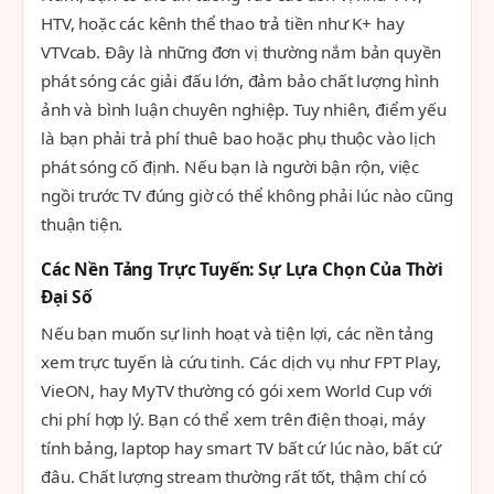
HTV, hoặc các kênh thể thao trả tiền như K+ hay
VTVcab. Đây là những đơn vị thường nắm bản quyền
phát sóng các giải đấu lớn, đảm bảo chất lượng hình
ảnh và bình luận chuyên nghiệp. Tuy nhiên, điểm yếu
là bạn phải trả phí thuê bao hoặc phụ thuộc vào lịch
phát sóng cố định. Nếu bạn là người bận rộn, việc
ngồi trước TV đúng giờ có thể không phải lúc nào cũng
thuận tiện.
Các Nền Tảng Trực Tuyến: Sự Lựa Chọn Của Thời
Đại Số
Nếu bạn muốn sự linh hoạt và tiện lợi, các nền tảng
xem trực tuyến là cứu tinh. Các dịch vụ như FPT Play,
VieON, hay MyTV thường có gói xem World Cup với
chi phí hợp lý. Bạn có thể xem trên điện thoại, máy
tính bảng, laptop hay smart TV bất cứ lúc nào, bất cứ
đâu. Chất lượng stream thường rất tốt, thậm chí có