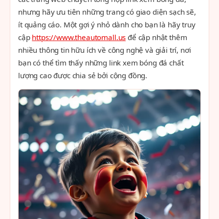
nhưng hãy ưu tiên những trang có giao diện sạch sẽ,
ít quảng cáo. Một gợi ý nhỏ dành cho bạn là hãy truy
cập
https://www.theautomall.us
để cập nhật thêm
nhiều thông tin hữu ích về công nghệ và giải trí, nơi
bạn có thể tìm thấy những link xem bóng đá chất
lượng cao được chia sẻ bởi cộng đồng.